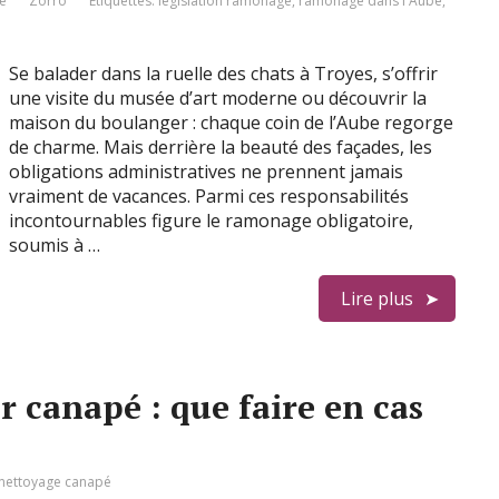
e
Zorro
Étiquettes:
législation ramonage
,
ramonage dans l'Aube
,
Se balader dans la ruelle des chats à Troyes, s’offrir
une visite du musée d’art moderne ou découvrir la
maison du boulanger : chaque coin de l’Aube regorge
de charme. Mais derrière la beauté des façades, les
obligations administratives ne prennent jamais
vraiment de vacances. Parmi ces responsabilités
incontournables figure le ramonage obligatoire,
soumis à …
Lire plus
r canapé : que faire en cas
nettoyage canapé