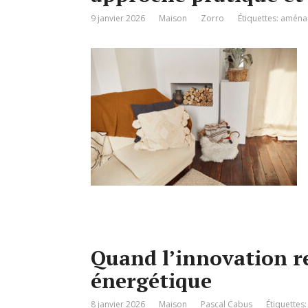
9 janvier 2026
Maison
Zorro
Étiquettes:
aména
Quand l’innovation re
énergétique
8 janvier 2026
Maison
Pascal Cabus
Étiquettes