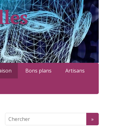
lles
ison
Bons plans
Artisans