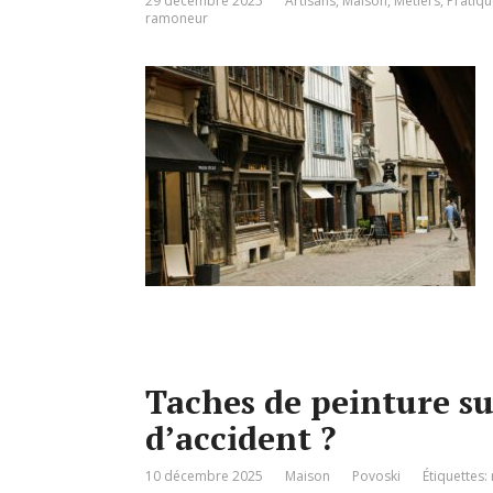
29 décembre 2025
Artisans
,
Maison
,
Métiers
,
Pratiqu
ramoneur
Taches de peinture su
d’accident ?
10 décembre 2025
Maison
Povoski
Étiquettes: