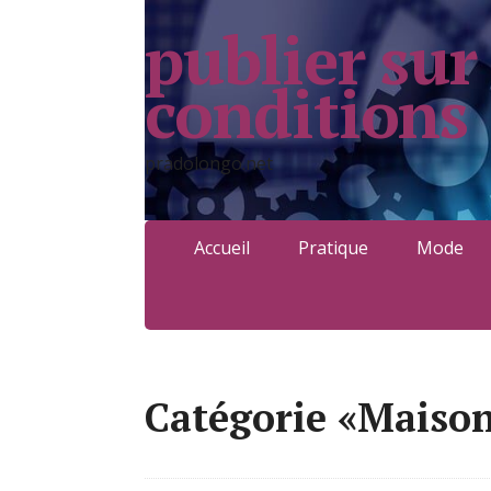
publier sur
conditions
pradolongo.net
Accueil
Pratique
Mode
Catégorie «Maiso