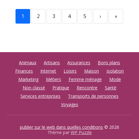
1
2
3
4
5
›
»
Animaux
Artisans
Assurances
Bons plans
Finances
Internet
Loisirs
Maison
Isolation
Marketing
Métiers
Femme ménage
Mode
Non classé
Pratique
Rencontre
Santé
Services entreprises
Transports de personnes
Voyages
publier sur le web dans quelles conditions
© 2026
Thème par
WP Puzzle