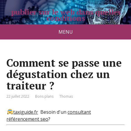
publier sur le web dans quelles
conditions
pradolongo.net
MENU
Comment se passe une
dégustation chez un
traiteur ?
22 juillet 2022
Bons plans
Thomas
taxiguide.fr
Besoin d'un
consultant
référencement seo
?