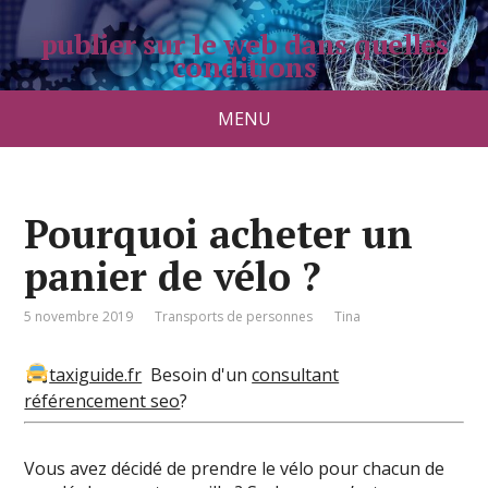
publier sur le web dans quelles
conditions
pradolongo.net
MENU
Pourquoi acheter un
panier de vélo ?
5 novembre 2019
Transports de personnes
Tina
taxiguide.fr
Besoin d'un
consultant
référencement seo
?
Vous avez décidé de prendre le vélo pour chacun de