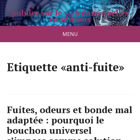
publier sur le web dans quelles
conditions
pradolongo.net
MENU
Etiquette «anti-fuite»
Fuites, odeurs et bonde mal
adaptée : pourquoi le
bouchon universel