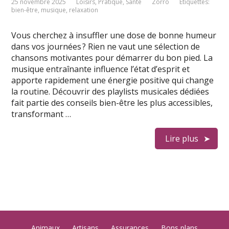
25 novembre 2025
Loisirs
,
Pratique
,
Santé
Zorro
Étiquettes:
bien-être
,
musique
,
relaxation
Vous cherchez à insuffler une dose de bonne humeur
dans vos journées ? Rien ne vaut une sélection de
chansons motivantes pour démarrer du bon pied. La
musique entraînante influence l’état d’esprit et
apporte rapidement une énergie positive qui change
la routine. Découvrir des playlists musicales dédiées
fait partie des conseils bien-être les plus accessibles,
transformant …
Lire plus
Animaux
Artisans
Assurances
Bons plans