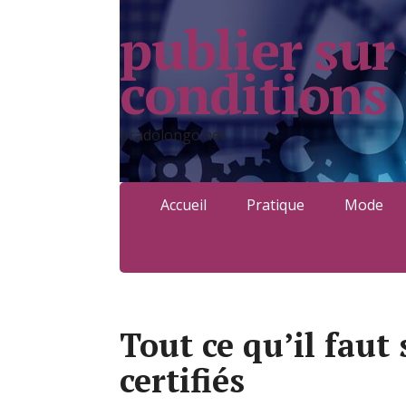
publier sur
conditions
pradolongo.net
Accueil
Pratique
Mode
Tout ce qu’il faut 
certifiés