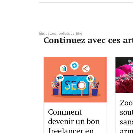
Étiquettes :
pellets certifié
Continuez avec ces ar
Zoo
Comment
sou
devenir un bon
san
freelancer en
arm