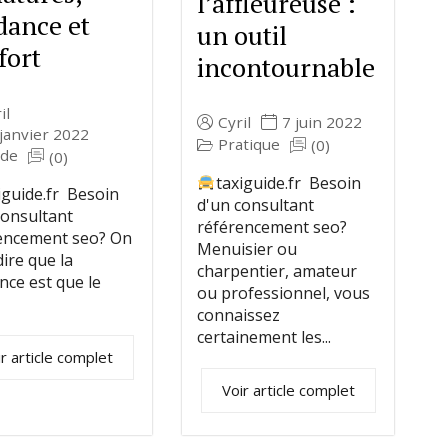
l’affleureuse :
dance et
un outil
fort
incontournable
il
Cyril
7 juin 2022
janvier 2022
Pratique
(0)
de
(0)
taxiguide.fr Besoin
iguide.fr Besoin
d'un consultant
consultant
référencement seo?
encement seo? On
Menuisier ou
ire que la
charpentier, amateur
nce est que le
ou professionnel, vous
connaissez
certainement les...
r article complet
Voir article complet