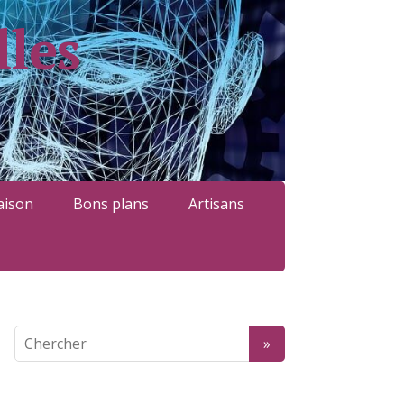
lles
ison
Bons plans
Artisans