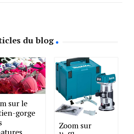
ticles du blog
m sur le
tien-gorge
s
Zoom sur
atures,