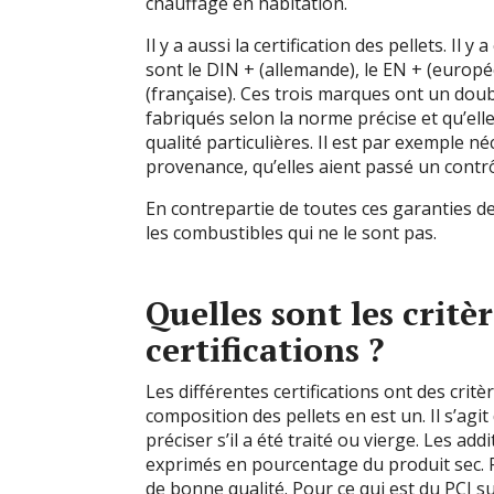
chauffage en habitation.
Il y a aussi la certification des pellets. Il
sont le DIN + (allemande), le EN + (europ
(française). Ces trois marques ont un double
fabriqués selon la norme précise et qu’ell
qualité particulières. Il est par exemple né
provenance, qu’elles aient passé un contrô
En contrepartie de toutes ces garanties de
les combustibles qui ne le sont pas.
Quelles sont les critè
certifications ?
Les différentes certifications ont des crit
composition des pellets en est un. Il s’agit
préciser s’il a été traité ou vierge. Les ad
exprimés en pourcentage du produit sec. P
de bonne qualité. Pour ce qui est du PCI s