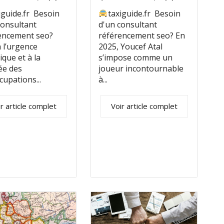
taxiguide.fr Besoin
iguide.fr Besoin
d'un consultant
consultant
référencement seo? En
encement seo?
2025, Youcef Atal
à l’urgence
s’impose comme un
ique et à la
joueur incontournable
e des
à...
cupations...
Voir article complet
r article complet