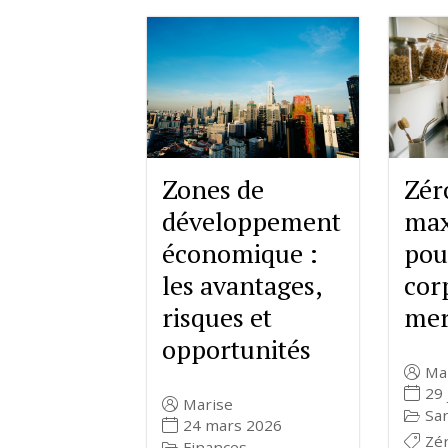
Zones de
Zér
développement
max
économique :
pou
les avantages,
cor
risques et
mer
opportunités
Ma
29 
Marise
Sa
24 mars 2026
Zé
Finances