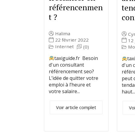
référencenmen
ten
t ?
con
Halima
Cyr
22 février 2022
12 
Internet
Mo
(0)
taxiguide.fr Besoin
tax
d'un consultant
d'un 
référencement seo?
référ
L’idée de quitter votre
peut d
emploi à l’heure et
tenda
votre salaire...
haut...
Voir article complet
Voi