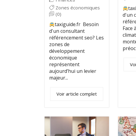
Zones économiques
tax
(0)
d'un 
référ
taxiguide.fr Besoin
Face 
d'un consultant
climat
référencement seo? Les
monté
zones de
préoc
développement
économique
représentent
Voi
aujourd’hui un levier
majeur...
Voir article complet