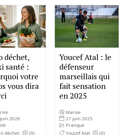
Youcef Atal : le
o déchet,
défenseur
i santé :
marseillais qui
rquoi votre
fait sensation
ps vous dira
en 2025
ci
Marise
rise
27 juin 2025
juin 2026
Pratique
nté
Youcef Atal
(0)
ro déchet
(0)