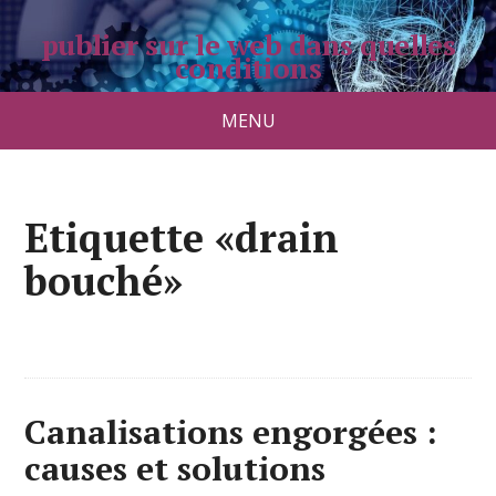
publier sur le web dans quelles
conditions
pradolongo.net
MENU
Etiquette «drain
bouché»
Canalisations engorgées :
causes et solutions