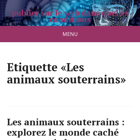
publier sur le web dans quelles
conditions
pradolongo.net
MENU
Etiquette «Les
animaux souterrains»
Les animaux souterrains :
explorez le monde caché