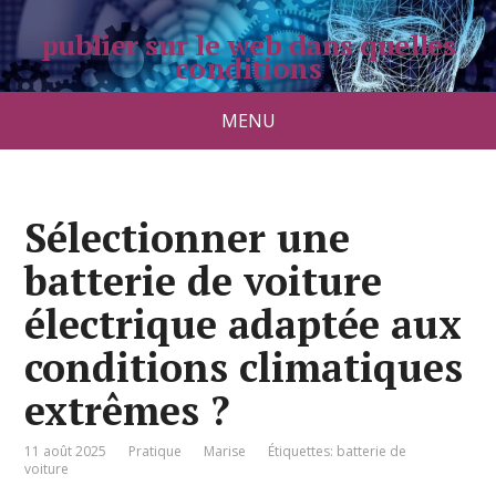
publier sur le web dans quelles
conditions
pradolongo.net
MENU
Sélectionner une
batterie de voiture
électrique adaptée aux
conditions climatiques
extrêmes ?
11 août 2025
Pratique
Marise
Étiquettes:
batterie de
voiture