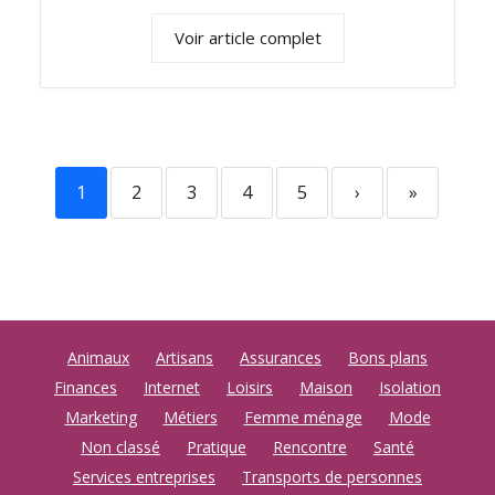
Voir article complet
1
2
3
4
5
›
»
Animaux
Artisans
Assurances
Bons plans
Finances
Internet
Loisirs
Maison
Isolation
Marketing
Métiers
Femme ménage
Mode
Non classé
Pratique
Rencontre
Santé
Services entreprises
Transports de personnes