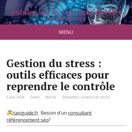
publier sur le web dans quelles
conditions
pradolongo.net
MENU
Gestion du stress :
outils efficaces pour
reprendre le contrôle
5 juin 2026
Santé
Marise
Étiquettes:
Gestion du stress
taxiguide.fr
Besoin d'un
consultant
référencement seo
?