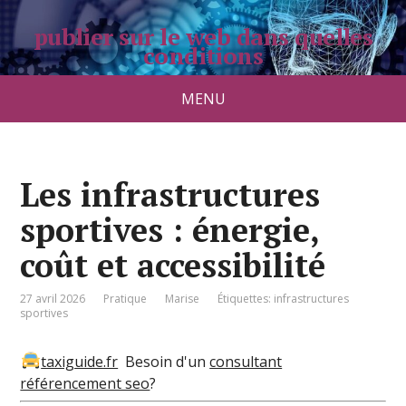
publier sur le web dans quelles
conditions
pradolongo.net
MENU
Les infrastructures
sportives : énergie,
coût et accessibilité
27 avril 2026
Pratique
Marise
Étiquettes:
infrastructures
sportives
taxiguide.fr
Besoin d'un
consultant
référencement seo
?