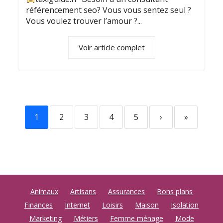
référencement seo? Vous vous sentez seul ?
Vous voulez trouver l’amour ?...
Voir article complet
1
2
3
4
5
›
»
Animaux
Artisans
Assurances
Bons plans
Finances
Internet
Loisirs
Maison
Isolation
Marketing
Métiers
Femme ménage
Mode