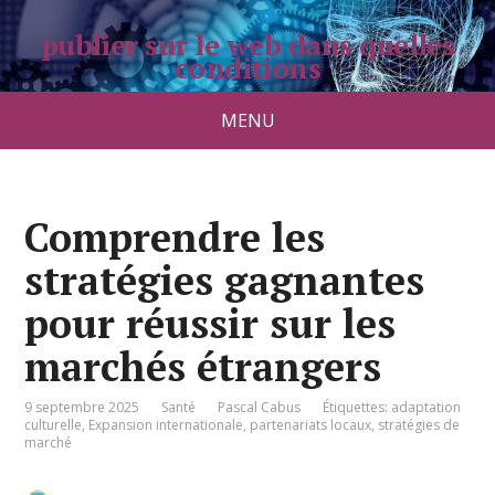
publier sur le web dans quelles
conditions
pradolongo.net
MENU
Comprendre les
stratégies gagnantes
pour réussir sur les
marchés étrangers
9 septembre 2025
Santé
Pascal Cabus
Étiquettes:
adaptation
culturelle
,
Expansion internationale
,
partenariats locaux
,
stratégies de
marché