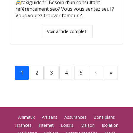
taxiguide.fr Besoin d'un consultant
référencement seo? Vous vous sentez seul ?
Vous voulez trouver l’amour ?...
Voir article complet
1
2
3
4
5
›
»
Animaux
Artisans
Assurances
Bons plans
Finances
Internet
Loisirs
Maison
Isolation