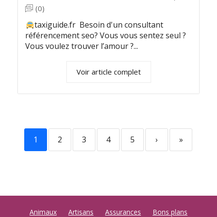
(0)
taxiguide.fr Besoin d'un consultant
référencement seo? Vous vous sentez seul ?
Vous voulez trouver l’amour ?...
Voir article complet
1
2
3
4
5
›
»
Animaux
Artisans
Assurances
Bons plans