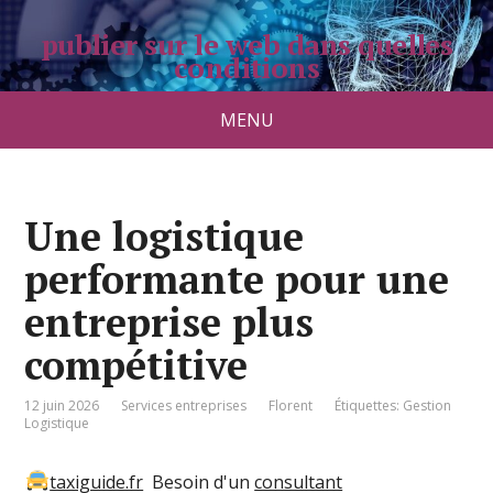
publier sur le web dans quelles
conditions
pradolongo.net
MENU
Une logistique
performante pour une
entreprise plus
compétitive
12 juin 2026
Services entreprises
Florent
Étiquettes:
Gestion
Logistique
taxiguide.fr
Besoin d'un
consultant