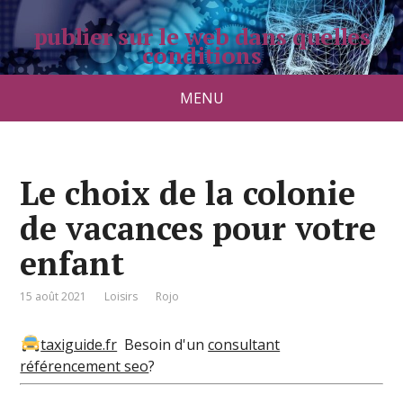
publier sur le web dans quelles
conditions
pradolongo.net
MENU
Le choix de la colonie
de vacances pour votre
enfant
15 août 2021
Loisirs
Rojo
taxiguide.fr
Besoin d'un
consultant
référencement seo
?