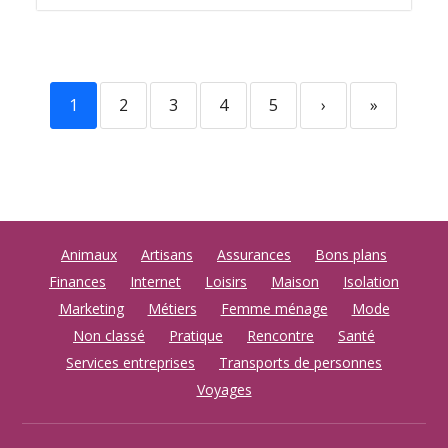
1
2
3
4
5
›
»
Animaux
Artisans
Assurances
Bons plans
Finances
Internet
Loisirs
Maison
Isolation
Marketing
Métiers
Femme ménage
Mode
Non classé
Pratique
Rencontre
Santé
Services entreprises
Transports de personnes
Voyages