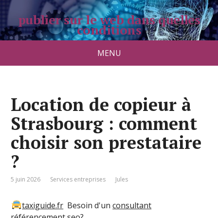
publier sur le web dans quelles
conditions
pradolongo.net
MENU
Location de copieur à
Strasbourg : comment
choisir son prestataire
?
5 juin 2026
Services entreprises
Jules
taxiguide.fr
Besoin d'un
consultant
référencement seo
?