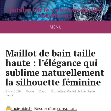
publier sur le web dans quelles
conditions
pradolongo.net
MENU
Maillot de bain taille
haute : l’élégance qui
sublime naturellement
la silhouette féminine
3 mai 2026
Mode
Zozo
Étiquettes:
Maillot de bain taille
haute
taxiguide.fr
Besoin d'un
consultant