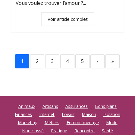
Vous voulez trouver l’amour ?...
Voir article complet
1
2
3
4
5
›
»
Animaux
Artisans
Assurances
Bons plans
Finances
Internet
Loisirs
Maison
Isolation
Marketing
Métiers
Femme ménage
Mode
Non classé
Pratique
Rencontre
Santé