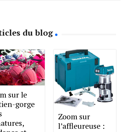
ticles du blog
m sur le
tien-gorge
s
Zoom sur
atures,
l’affleureuse :