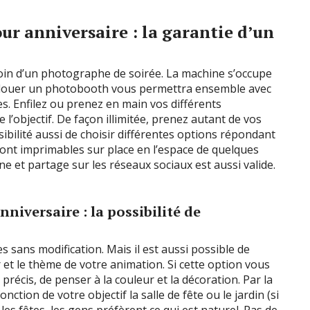
r anniversaire : la garantie d’un
oin d’un photographe de soirée. La machine s’occupe
si louer un photobooth vous permettra ensemble avec
. Enfilez ou prenez en main vos différents
 l’objectif. De façon illimitée, prenez autant de vos
sibilité aussi de choisir différentes options répondant
sont imprimables sur place en l’espace de quelques
gne et partage sur les réseaux sociaux est aussi valide.
iversaire : la possibilité de
sans modification. Mais il est aussi possible de
r et le thème de votre animation. Si cette option vous
e précis, de penser à la couleur et la décoration. Par la
ion de votre objectif la salle de fête ou le jardin (si
r les fêtes, les gens préfèrent ce qui est naturel. Pas de