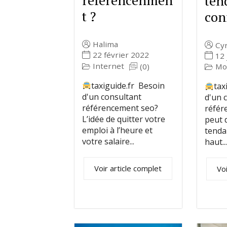
ten
t ?
con
Halima
Cyr
22 février 2022
12 
Internet
Mo
(0)
taxiguide.fr Besoin
tax
d'un consultant
d'un 
référencement seo?
référ
L’idée de quitter votre
peut d
emploi à l’heure et
tenda
votre salaire...
haut...
Voir article complet
Voi