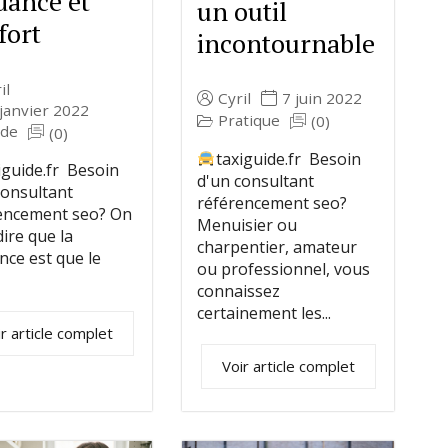
dance et
un outil
fort
incontournable
il
Cyril
7 juin 2022
janvier 2022
Pratique
(0)
de
(0)
taxiguide.fr Besoin
iguide.fr Besoin
d'un consultant
consultant
référencement seo?
encement seo? On
Menuisier ou
ire que la
charpentier, amateur
nce est que le
ou professionnel, vous
connaissez
certainement les...
r article complet
Voir article complet