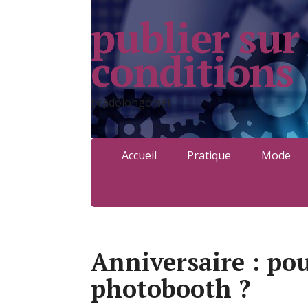
publier sur
conditions
pradolongo.net
Accueil
Pratique
Mode
Anniversaire : po
photobooth ?