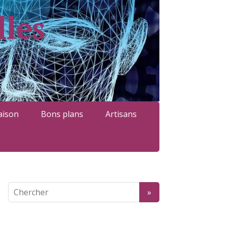
lles
ison
Bons plans
Artisans