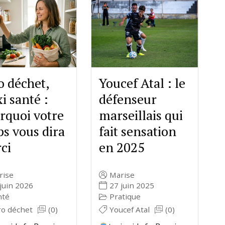
Youcef Atal : le
o déchet,
défenseur
i santé :
marseillais qui
rquoi votre
fait sensation
ps vous dira
en 2025
ci
Marise
rise
27 juin 2025
juin 2026
Pratique
nté
Youcef Atal
(0)
ro déchet
(0)