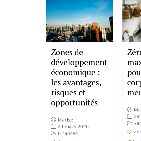
Zones de
Zér
développement
max
économique :
pou
les avantages,
cor
risques et
mer
opportunités
Ma
29 
Marise
Sa
24 mars 2026
Zé
Finances