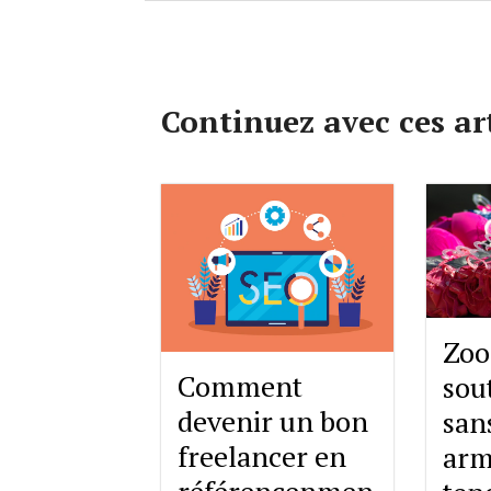
Continuez avec ces ar
Zoo
Comment
sou
devenir un bon
san
freelancer en
arm
référencenmen