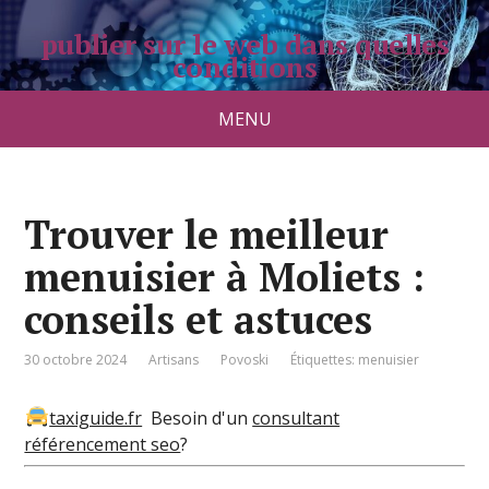
publier sur le web dans quelles
conditions
pradolongo.net
MENU
Trouver le meilleur
menuisier à Moliets :
conseils et astuces
30 octobre 2024
Artisans
Povoski
Étiquettes:
menuisier
taxiguide.fr
Besoin d'un
consultant
référencement seo
?