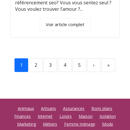
référencement seo? Vous vous sentez seul ?
Vous voulez trouver l’amour ?...
Voir article complet
1
2
3
4
5
›
»
Animaux
Artisans
Assurances
Bons plans
Finances
Internet
Loisirs
Maison
Isolation
Marketing
Métiers
Femme ménage
Mode