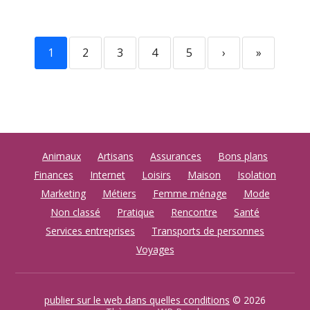
1
2
3
4
5
›
»
Animaux
Artisans
Assurances
Bons plans
Finances
Internet
Loisirs
Maison
Isolation
Marketing
Métiers
Femme ménage
Mode
Non classé
Pratique
Rencontre
Santé
Services entreprises
Transports de personnes
Voyages
publier sur le web dans quelles conditions
© 2026