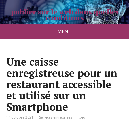
publier sur le web dans quelles
conditions
pradolongo.net
MENU
Une caisse
enregistreuse pour un
restaurant accessible
et utilisé sur un
Smartphone
14 octobre 2021
Services entreprises
Rojo