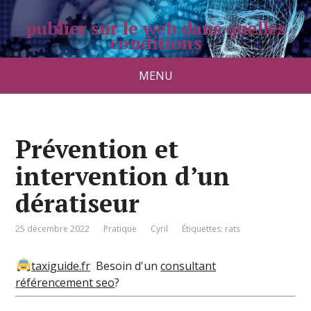
publier sur le web dans quelles
conditions
pradolongo.net
MENU
Prévention et
intervention d’un
dératiseur
25 décembre 2022
Pratique
Cyril
Étiquettes:
rats
taxiguide.fr
Besoin d'un
consultant
référencement seo
?