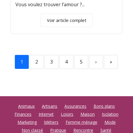
Vous voulez trouver l’amour ?...
Voir article complet
1
2
3
4
5
›
»
Animaux
Artisans
Assurances
Bons plans
Finances
Internet
Loisirs
Maison
Isolation
Marketing
Métiers
Femme ménage
Mode
Non classé
Pratique
Rencontre
Santé